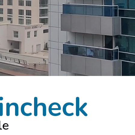
incheck
le